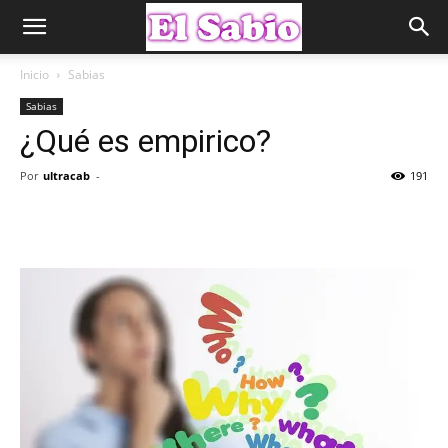
Inicio
Sabias
Sabias
¿Qué es empirico?
Por
ultracab
-
191