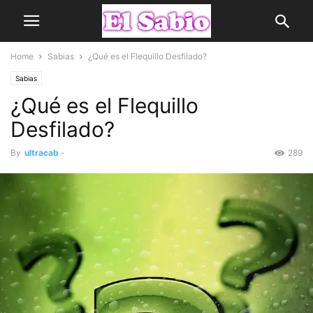
Home
Sabias
¿Qué es el Flequillo Desfilado?
Sabias
¿Qué es el Flequillo
Desfilado?
By
ultracab
-
289