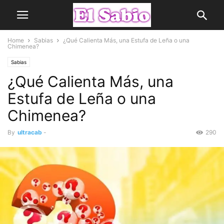
Home
Sabias
¿Qué Calienta Más, una Estufa de Leña o una
Chimenea?
Sabias
¿Qué Calienta Más, una
Estufa de Leña o una
Chimenea?
By
ultracab
-
290