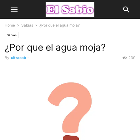
Home
Sabias
¿Por que el agua moja?
Sabias
¿Por que el agua moja?
By
ultracab
-
239