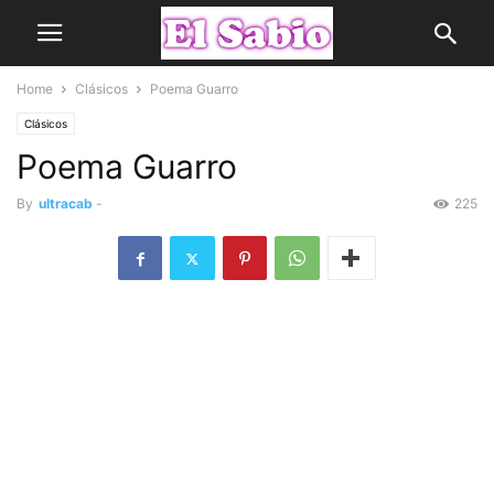
Home
Clásicos
Poema Guarro
Clásicos
Poema Guarro
By
ultracab
-
225