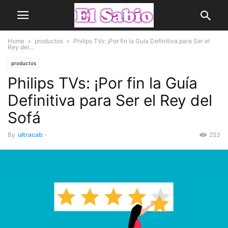
Home
productos
Philips TVs: ¡Por fin la Guía Definitiva para Ser el
Rey del...
productos
Philips TVs: ¡Por fin la Guía
Definitiva para Ser el Rey del
Sofá
By
ultracab
-
253