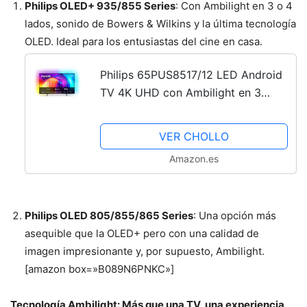
Philips OLED+ 935/855 Series
: Con Ambilight en 3 o 4
lados, sonido de Bowers & Wilkins y la última tecnología
OLED. Ideal para los entusiastas del cine en casa.
Philips 65PUS8517/12 LED Android
TV 4K UHD con Ambilight en 3
Lados, Principales formatos HDR
compatibles, P5 Picture Engine,
VER CHOLLO
Compatible con Google...
Amazon.es
Philips OLED 805/855/865 Series
: Una opción más
asequible que la OLED+ pero con una calidad de
imagen impresionante y, por supuesto, Ambilight.
[amazon box=»B089N6PNKC»]
Tecnología Ambilight: Más que una TV, una experiencia