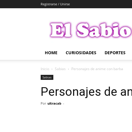
Registrarse / Unirse
El
Sabio
HOME
CURIOSIDADES
DEPORTES
Inicio
Sabias
Personajes de anime con barba
Sabias
Personajes de a
Por
ultracab
-