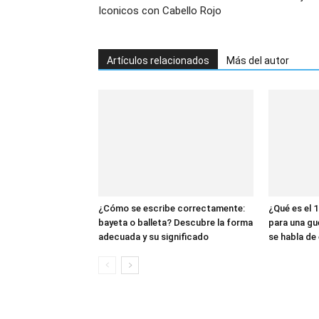
Iconicos con Cabello Rojo
Artículos relacionados
Más del autor
¿Cómo se escribe correctamente:
¿Qué es el 1
bayeta o balleta? Descubre la forma
para una gu
adecuada y su significado
se habla de 