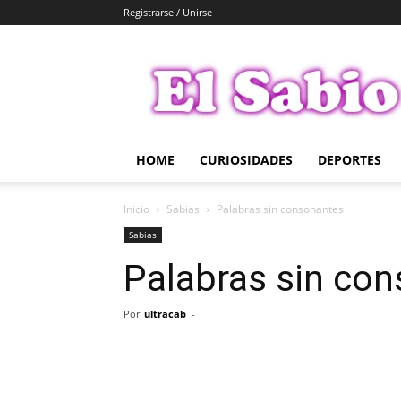
Registrarse / Unirse
El
Sabio
HOME
CURIOSIDADES
DEPORTES
Inicio
Sabias
Palabras sin consonantes
Sabias
Palabras sin co
Por
ultracab
-