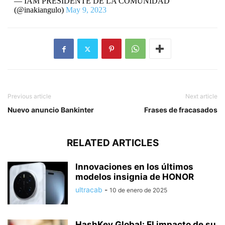
— IAM PRESIDENTE DE LA COMUNIDAD
(@inakiangulo)
May 9, 2023
Previous article
Next article
Nuevo anuncio Bankinter
Frases de fracasados
RELATED ARTICLES
Innovaciones en los últimos
modelos insignia de HONOR
ultracab
-
10 de enero de 2025
HashKey Global: El impacto de su