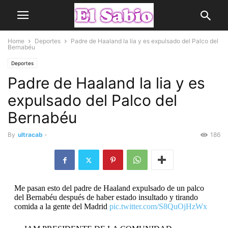
Home
Deportes
Padre de Haaland la lia y es expulsado del Palco del
Bernabéu
Deportes
Padre de Haaland la lia y es
expulsado del Palco del
Bernabéu
By
ultracab
-
186
Me pasan esto del padre de Haaland expulsado de un palco
del Bernabéu después de haber estado insultado y tirando
comida a la gente del Madrid
pic.twitter.com/S8QuOjHzWx