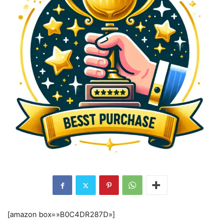
[amazon box=»B0C4DR287D»]