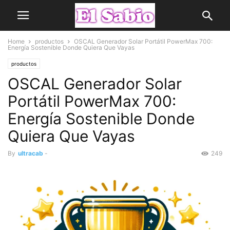
Home
productos
OSCAL Generador Solar Portátil PowerMax 700:
Energía Sostenible Donde Quiera Que Vayas
productos
OSCAL Generador Solar
Portátil PowerMax 700:
Energía Sostenible Donde
Quiera Que Vayas
By
ultracab
-
249