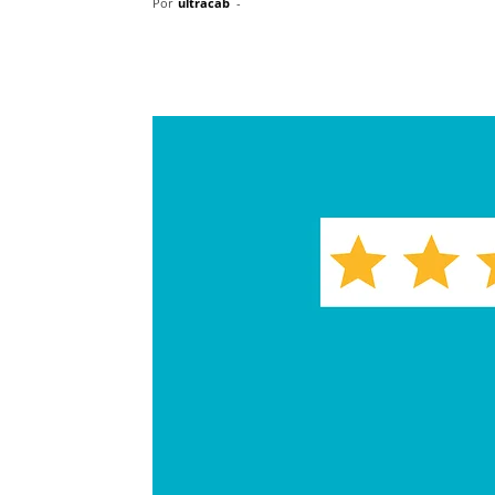
Por
ultracab
-