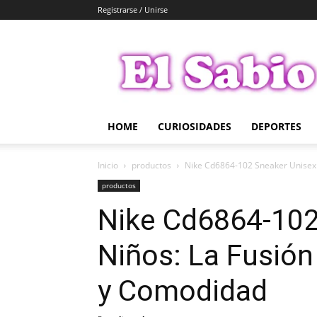
Registrarse / Unirse
El
Sabio
HOME
CURIOSIDADES
DEPORTES
Inicio
productos
Nike Cd6864-102 Sneaker Unisex pa
productos
Nike Cd6864-102
Niños: La Fusión 
y Comodidad