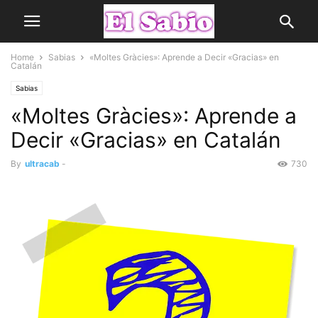
Home
Sabias
«Moltes Gràcies»: Aprende a Decir «Gracias» en
Catalán
Sabias
«Moltes Gràcies»: Aprende a
Decir «Gracias» en Catalán
By
ultracab
-
730