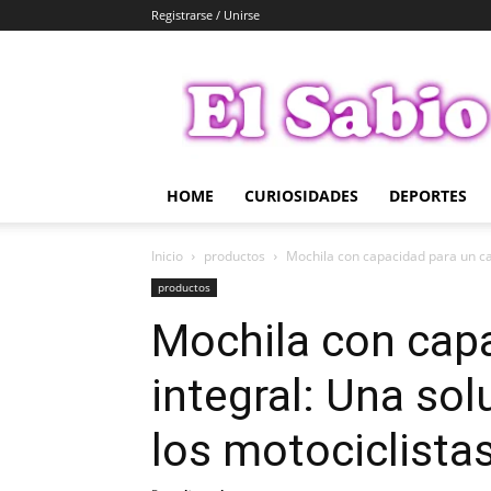
Registrarse / Unirse
El
Sabio
HOME
CURIOSIDADES
DEPORTES
Inicio
productos
Mochila con capacidad para un cas
productos
Mochila con cap
integral: Una sol
los motociclista