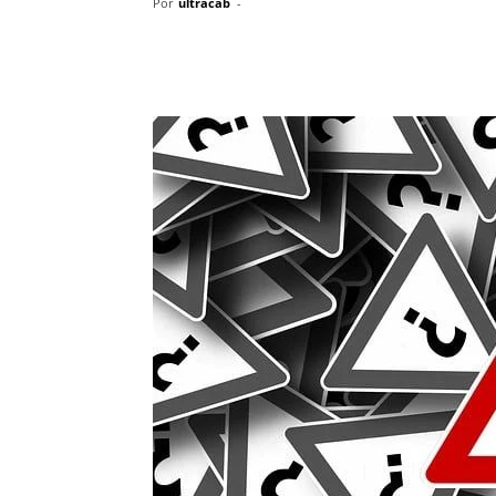
Por
ultracab
-