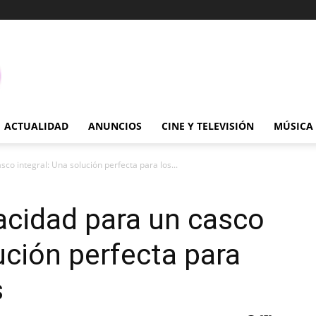
ACTUALIDAD
ANUNCIOS
CINE Y TELEVISIÓN
MÚSICA
co integral: Una solución perfecta para los...
acidad para un casco
ución perfecta para
s