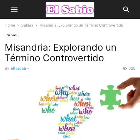
Home
Sabias
Misandria: Explorando un Término Controvertido
Sabias
Misandria: Explorando un
Término Controvertido
By
ultracab
-
328