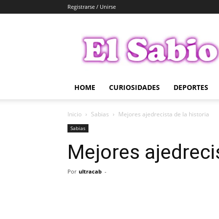
Registrarse / Unirse
El
Sabio
HOME
CURIOSIDADES
DEPORTES
Inicio
Sabias
Mejores ajedrecista de la historia
Sabias
Mejores ajedrecis
Por
ultracab
-