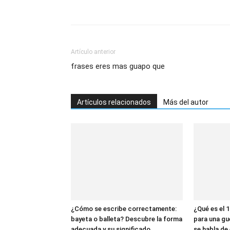
Artículo anterior
frases eres mas guapo que
Artículos relacionados
Más del autor
¿Cómo se escribe correctamente:
¿Qué es el 1
bayeta o balleta? Descubre la forma
para una gu
adecuada y su significado
se habla de 