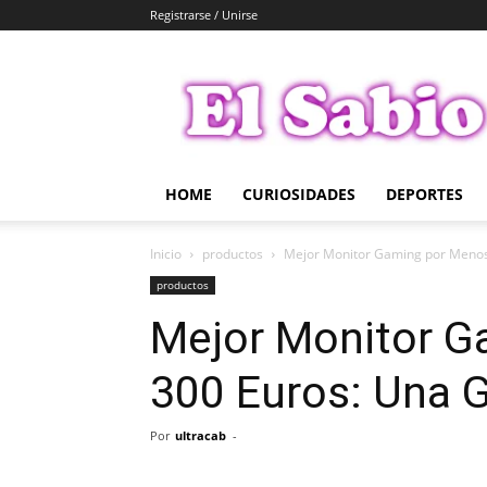
Registrarse / Unirse
El
Sabio
HOME
CURIOSIDADES
DEPORTES
Inicio
productos
Mejor Monitor Gaming por Menos
productos
Mejor Monitor G
300 Euros: Una 
Por
ultracab
-