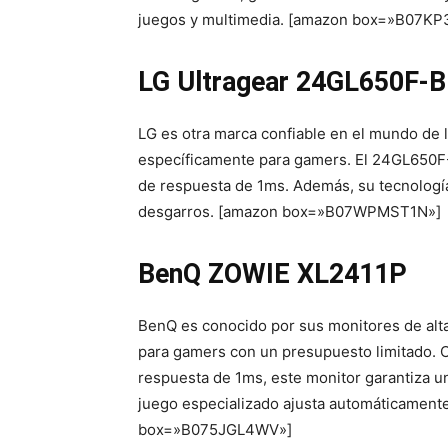
juegos y multimedia. [amazon box=»B07K
LG Ultragear 24GL650F-B
LG es otra marca confiable en el mundo de l
específicamente para gamers. El 24GL650F-
de respuesta de 1ms. Además, su tecnología
desgarros. [amazon box=»B07WPMST1N»]
BenQ ZOWIE XL2411P
BenQ es conocido por sus monitores de alta
para gamers con un presupuesto limitado. 
respuesta de 1ms, este monitor garantiza u
juego especializado ajusta automáticamente
box=»B075JGL4WV»]