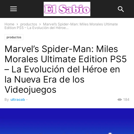
Home
productos
Marvel’s Spider-Man: Miles Morales Ultimate
Edition PS5 – La Evolución del Héroe...
productos
Marvel’s Spider-Man: Miles
Morales Ultimate Edition PS5
– La Evolución del Héroe en
la Nueva Era de los
Videojuegos
By
ultracab
-
184