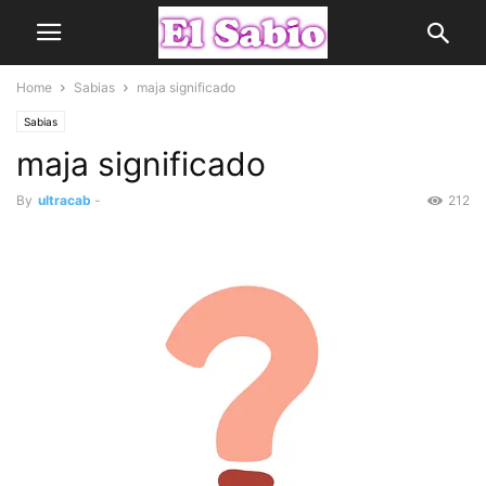
Home
Sabias
maja significado
Sabias
maja significado
By
ultracab
-
212