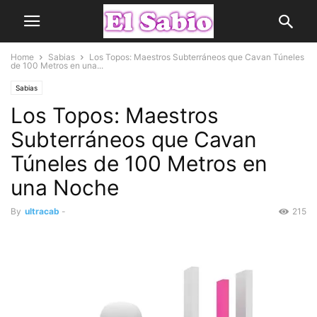
Home
Sabias
Los Topos: Maestros Subterráneos que Cavan Túneles
de 100 Metros en una...
Sabias
Los Topos: Maestros
Subterráneos que Cavan
Túneles de 100 Metros en
una Noche
By
ultracab
-
215