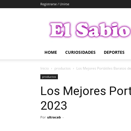
Registrarse / Unirse
El
Sabio
HOME
CURIOSIDADES
DEPORTES
Inicio
productos
Los Mejores Portátiles Baratos d
productos
Los Mejores Port
2023
Por
ultracab
-