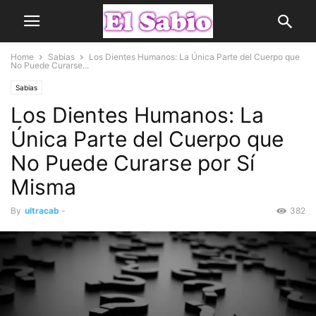
Home
Sabias
Los Dientes Humanos: La Única Parte del Cuerpo que
No Puede Curarse...
Sabias
Los Dientes Humanos: La
Única Parte del Cuerpo que
No Puede Curarse por Sí
Misma
By
ultracab
-
382