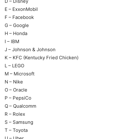
D – Disney
E – ExxonMobil
F – Facebook
G – Google
H – Honda
I – IBM
J – Johnson & Johnson
K – KFC (Kentucky Fried Chicken)
L – LEGO
M – Microsoft
N – Nike
O – Oracle
P – PepsiCo
Q – Qualcomm
R – Rolex
S – Samsung
T – Toyota
U – Uber