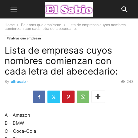
Home
Palabras que empiezan
Lista de empresas cuyos nombres
comienzan con cada letra del abecedario:
Palabras que empiezan
Lista de empresas cuyos
nombres comienzan con
cada letra del abecedario:
By
ultracab
-
248
A – Amazon
B – BMW
C – Coca-Cola