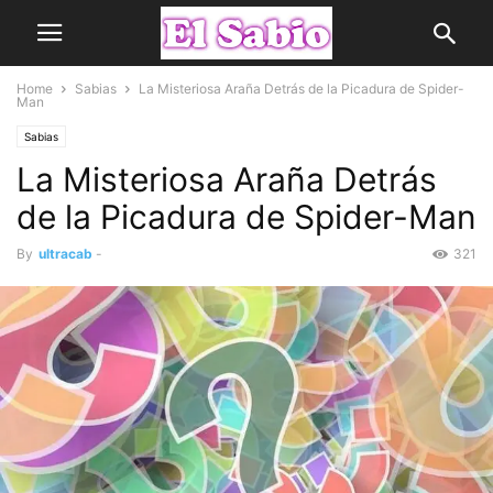
Home
Sabias
La Misteriosa Araña Detrás de la Picadura de Spider-
Man
Sabias
La Misteriosa Araña Detrás
de la Picadura de Spider-Man
By
ultracab
-
321