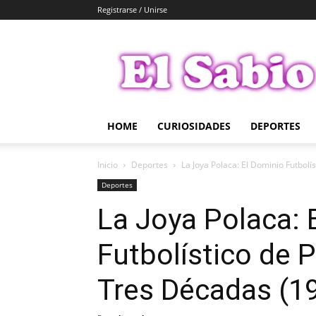
Registrarse / Unirse
El
Sabio
HOME
CURIOSIDADES
DEPORTES
Inicio
Deportes
La Joya Polaca: El Dominio Futbolís
Deportes
La Joya Polaca: 
Futbolístico de P
Tres Décadas (1