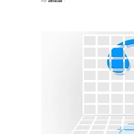
Por
ultracab
-