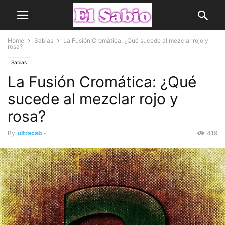
Home
Sabias
La Fusión Cromática: ¿Qué sucede al mezclar rojo y
rosa?
Sabias
La Fusión Cromática: ¿Qué
sucede al mezclar rojo y
rosa?
By
ultracab
-
419