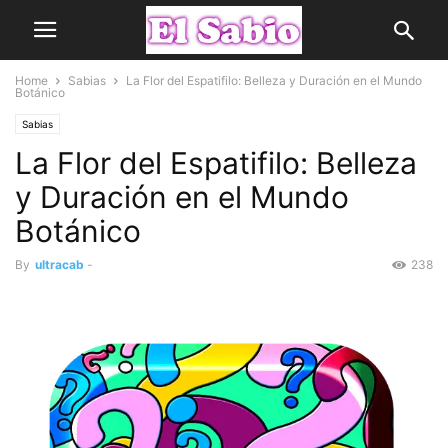
Home
Sabias
La Flor del Espatifilo: Belleza y Duración en el Mundo
Botánico
Sabias
La Flor del Espatifilo: Belleza
y Duración en el Mundo
Botánico
By
ultracab
-
238