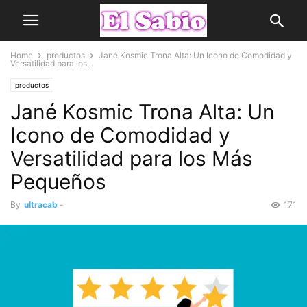
Home
productos
Jané Kosmic Trona Alta: Un Icono de Comodidad y
Versatilidad para los...
productos
Jané Kosmic Trona Alta: Un
Icono de Comodidad y
Versatilidad para los Más
Pequeños
By
ultracab
-
171