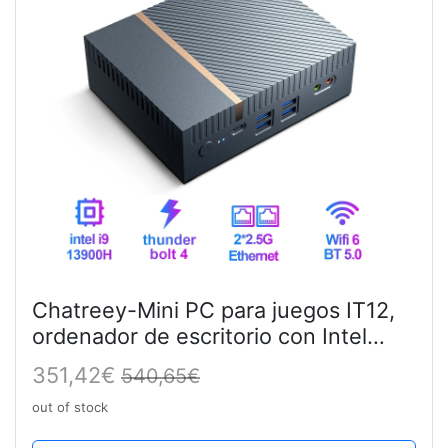
Chatreey-Mini PC para juegos IT12,
ordenador de escritorio con Intel
Core i7, 1270P, i9, 12900H, 13900H,
351,42€
540,65€
4K @ 60hz, 2,5G, LAN, PCIe 4,0, Wifi
out of stock
6