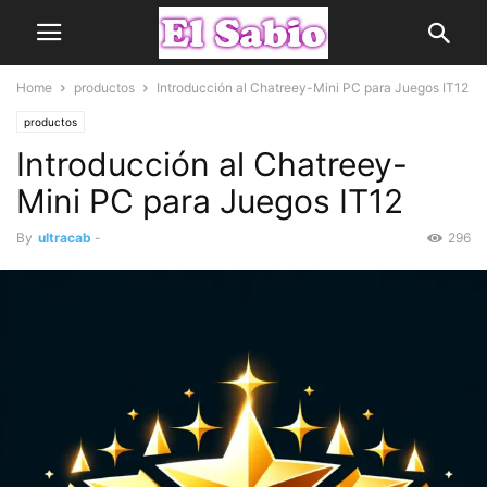
Home
productos
Introducción al Chatreey-Mini PC para Juegos IT12
productos
Introducción al Chatreey-
Mini PC para Juegos IT12
By
ultracab
-
296