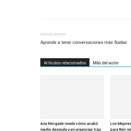
Artículo anterior
Aprende a tener conversaciones más fluidas
Artículos relacionados
Más del autor
Ana Morgade revela cómo acabó
Los Mejore
medio desnuda y en urgencias tras
para Reír si