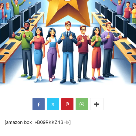
[amazon box=»B09RKKZ4BH»]