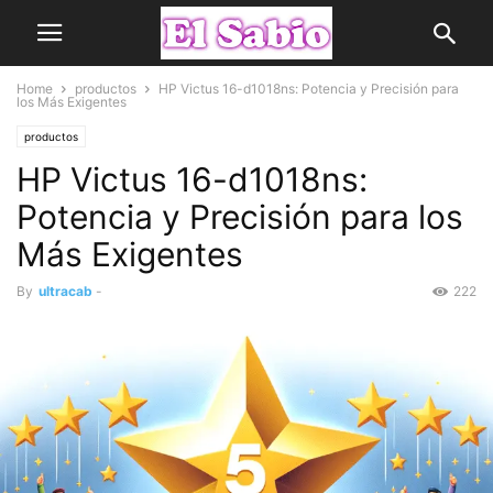
Home
productos
HP Victus 16-d1018ns: Potencia y Precisión para
los Más Exigentes
productos
HP Victus 16-d1018ns:
Potencia y Precisión para los
Más Exigentes
By
ultracab
-
222