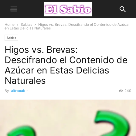
Home
Sabias
Higos vs. Brevas: Descifrando el Contenido de Azúcar
en Estas Delicias Naturales
Sabias
Higos vs. Brevas:
Descifrando el Contenido de
Azúcar en Estas Delicias
Naturales
By
ultracab
-
240