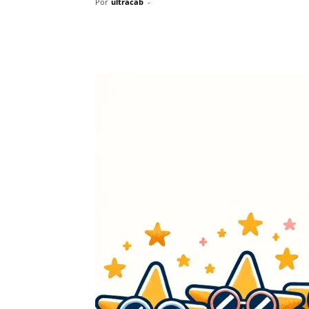
Por
ultracab
-