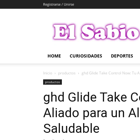
Registrarse / Unirse
El
Sabio
HOME
CURIOSIDADES
DEPORTES
Inicio
productos
ghd Glide Take Control Now: Tu Al
productos
ghd Glide Take C
Aliado para un A
Saludable