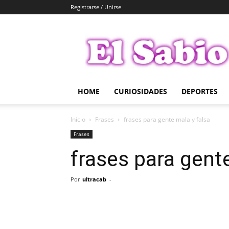
Registrarse / Unirse
El
Sabio
HOME
CURIOSIDADES
DEPORTES
Inicio
Frases
frases para gente mala y falsa
Frases
frases para gent
Por
ultracab
-