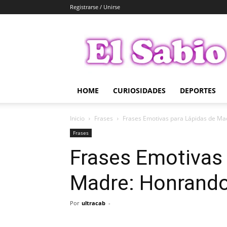
Registrarse / Unirse
El
Sabio
HOME
CURIOSIDADES
DEPORTES
Inicio
Frases
Frases Emotivas para Lápidas de M
Frases
Frases Emotivas 
Madre: Honrand
Por
ultracab
-