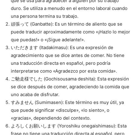
que se usa para agradecer a alguien por su trabajo
duro. Se utiliza a menudo en el entorno laboral cuando
una persona termina su trabajo.
頑張って (Ganbatte): Es un término de aliento que se
puede traducir aproximadamente como «¡Hazlo lo mejor
que puedas!» o «¡Sigue adelante!».
いただきます (Itadakimasu): Es una expresión de
agradecimiento que se dice antes de comer. No tiene
una traducción directa en español, pero podría
interpretarse como «Agradezco por esta comida».
ご馳走様でした (Gochisousama deshita): Esta expresión
se dice después de comer, agradeciendo la comida que
uno acaba de disfrutar.
すみません (Sumimasen): Este término es muy útil, ya
que puede significar «disculpe», «lo siento», o
«gracias», dependiendo del contexto.
よろしくお願いします (Yoroshiku onegaishimasu): Esta
frase no tiene una traducción directa al español, pero