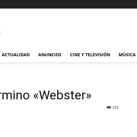
ACTUALIDAD
ANUNCIOS
CINE Y TELEVISIÓN
MÚSICA
érmino «Webster»
213