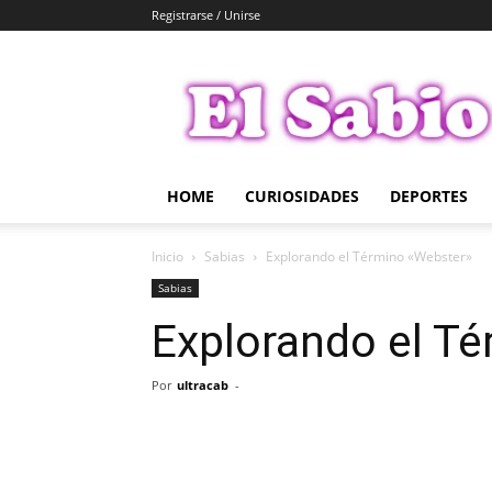
Registrarse / Unirse
El
Sabio
HOME
CURIOSIDADES
DEPORTES
Inicio
Sabias
Explorando el Término «Webster»
Sabias
Explorando el T
Por
ultracab
-