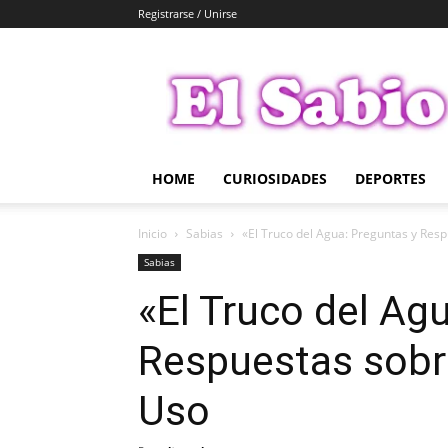
Registrarse / Unirse
El
Sabio
HOME
CURIOSIDADES
DEPORTES
Inicio
Sabias
«El Truco del Agua: Preguntas y Resp
Sabias
«El Truco del Ag
Respuestas sobre
Uso