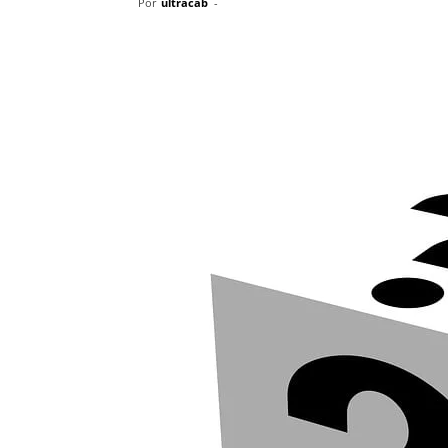
Por
ultracab
-