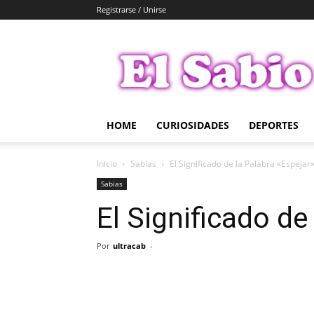
Registrarse / Unirse
El
Sabio
HOME
CURIOSIDADES
DEPORTES
Inicio
Sabias
El Significado de la Palabra «Espejar
Sabias
El Significado de
Por
ultracab
-