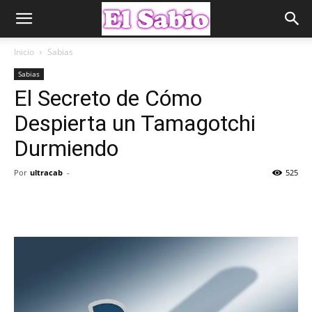
Inicio
Sabias
Sabias
El Secreto de Cómo
Despierta un Tamagotchi
Durmiendo
Por
ultracab
-
525