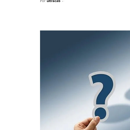
Por
ultracab
-