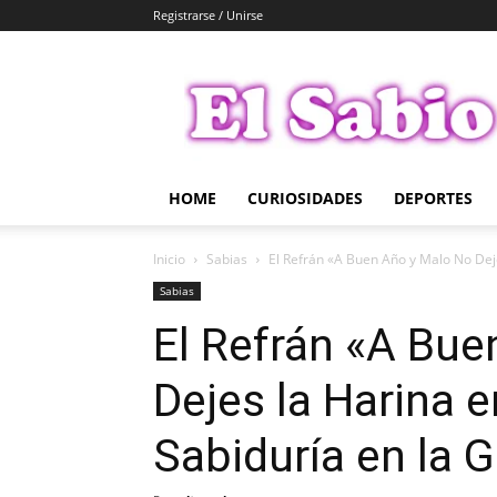
Registrarse / Unirse
El
Sabio
HOME
CURIOSIDADES
DEPORTES
Inicio
Sabias
El Refrán «A Buen Año y Malo No Deje
Sabias
El Refrán «A Bue
Dejes la Harina e
Sabiduría en la 