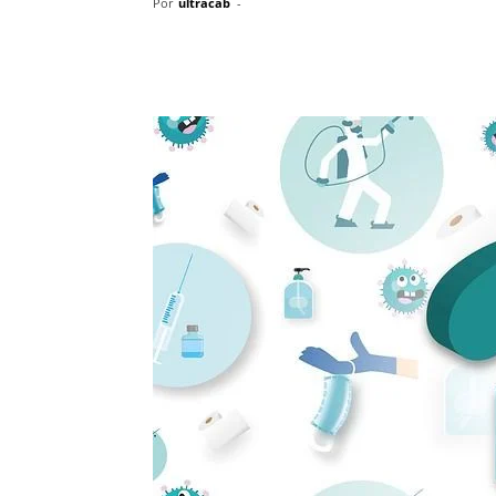
Por
ultracab
-