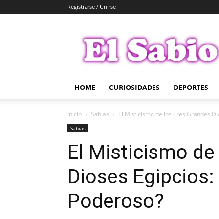
Registrarse / Unirse
El
Sabio
HOME
CURIOSIDADES
DEPORTES
Inicio
Sabias
El Misticismo de los Tres Grandes Dio
Sabias
El Misticismo de
Dioses Egipcios:
Poderoso?