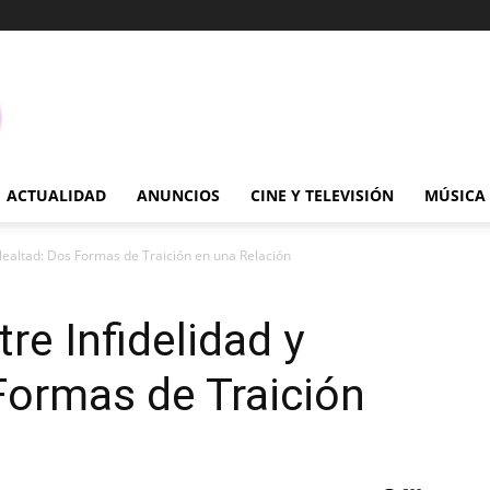
ACTUALIDAD
ANUNCIOS
CINE Y TELEVISIÓN
MÚSICA
slealtad: Dos Formas de Traición en una Relación
re Infidelidad y
Formas de Traición