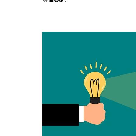
Por
ultracab
-