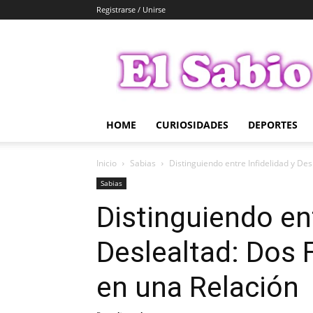
Registrarse / Unirse
El
Sabio
HOME
CURIOSIDADES
DEPORTES
Inicio
Sabias
Distinguiendo entre Infidelidad y De
Sabias
Distinguiendo ent
Deslealtad: Dos 
en una Relación