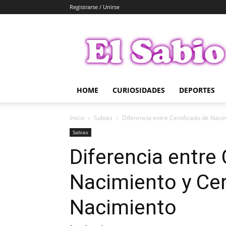
Registrarse / Unirse
El
Sabio
HOME
CURIOSIDADES
DEPORTES
Inicio
Sabias
Diferencia entre Certificado de Nacim
Sabias
Diferencia entre 
Nacimiento y Cert
Nacimiento