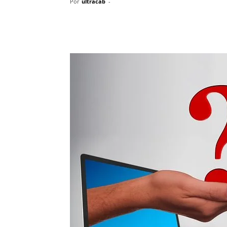
Por
ultracab
-