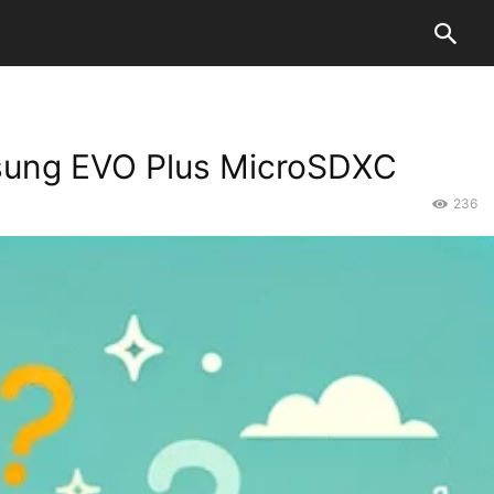
msung EVO Plus MicroSDXC
236