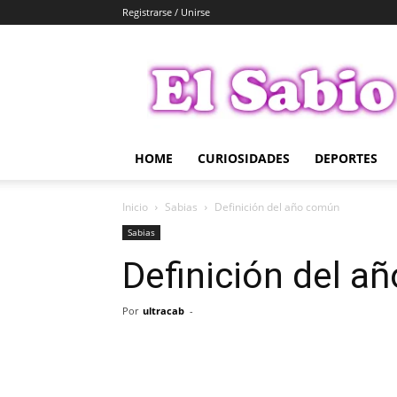
Registrarse / Unirse
El
Sabio
HOME
CURIOSIDADES
DEPORTES
Inicio
Sabias
Definición del año común
Sabias
Definición del a
Por
ultracab
-