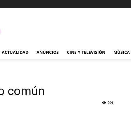
ACTUALIDAD
ANUNCIOS
CINE Y TELEVISIÓN
MÚSICA
ño común
294