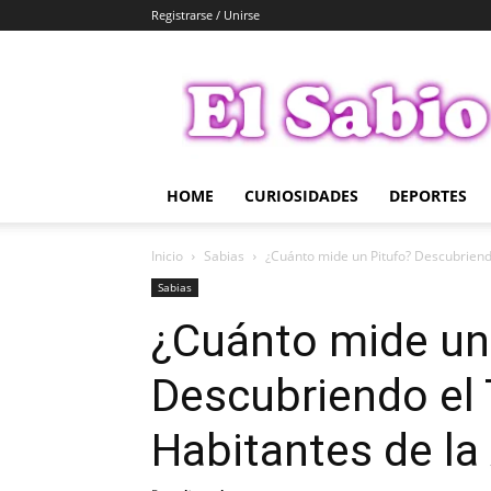
Registrarse / Unirse
El
Sabio
HOME
CURIOSIDADES
DEPORTES
Inicio
Sabias
¿Cuánto mide un Pitufo? Descubriendo
Sabias
¿Cuánto mide un
Descubriendo el
Habitantes de la