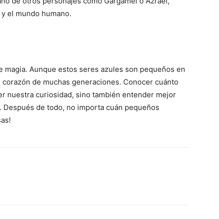
ño de otros personajes como Gargamel o Azrael,
os y el mundo humano.
o de magia. Aunque estos seres azules son pequeños en
el corazón de muchas generaciones. Conocer cuánto
er nuestra curiosidad, sino también entender mejor
o. Después de todo, no importa cuán pequeños
as!