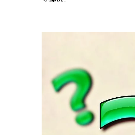
Por
ultracab
-