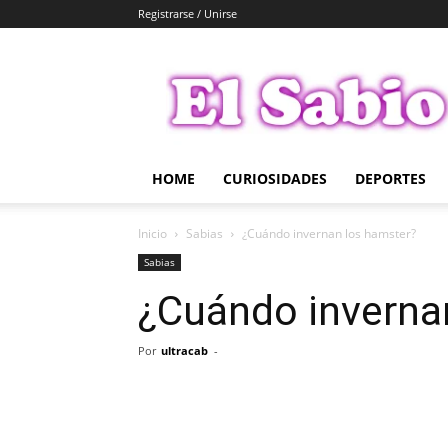
Registrarse / Unirse
El
Sabio
HOME
CURIOSIDADES
DEPORTES
Inicio
Sabias
¿Cuándo invernan los hamster?
Sabias
¿Cuándo inverna
Por
ultracab
-