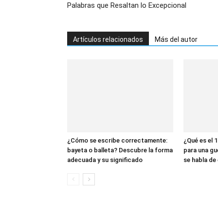
Palabras que Resaltan lo Excepcional
Artículos relacionados
Más del autor
¿Cómo se escribe correctamente:
¿Qué es el 1
bayeta o balleta? Descubre la forma
para una gu
adecuada y su significado
se habla de 