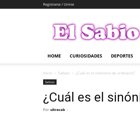
Registrarse / Unirse
El
Sabio
HOME
CURIOSIDADES
DEPORTES
Inicio
Sabias
¿Cuál es el sinónimo de ordinario?
Sabias
¿Cuál es el sinó
Por
ultracab
-