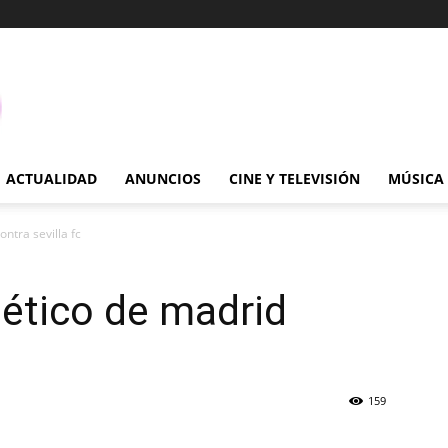
ACTUALIDAD
ANUNCIOS
CINE Y TELEVISIÓN
MÚSICA
ntra sevilla fc
lético de madrid
159