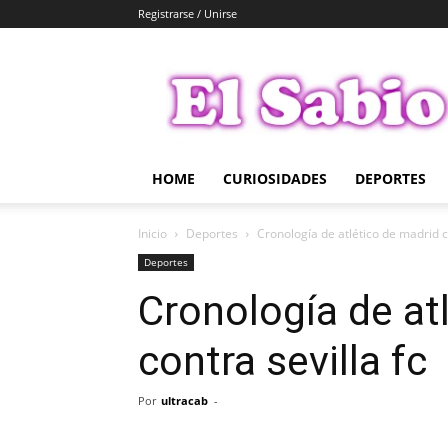
Registrarse / Unirse
El
Sabio
HOME
CURIOSIDADES
DEPORTES
Inicio
Deportes
Cronología de atlético de madrid co
Deportes
Cronología de at
contra sevilla fc
Por
ultracab
-