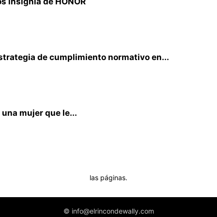
os insignia de HONOR
strategia de cumplimiento normativo en...
una mujer que le...
las páginas.
© info@elrincondewally.com